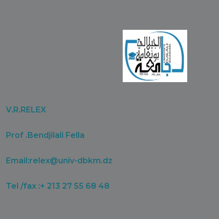
V.R.RELEX
Prof .Bendjilali Fella
Email:
relex@univ-dbkm.dz
Tel /fax :+ 213 27 55 68 48