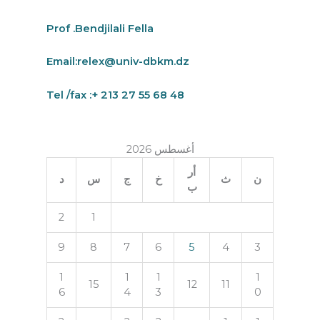
Prof .Bendjilali Fella
Email:
relex@univ-dbkm.dz
Tel /fax :+ 213 27 55 68 48
أغسطس 2026
أر
ن
ث
خ
ج
س
د
ب
2
1
9
8
7
6
5
4
3
1
1
1
1
15
12
11
6
4
3
0