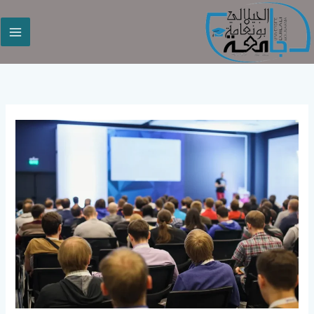
خطي
لى
لمحتوى