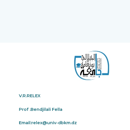
V.R.RELEX
Prof .Bendjilali Fella
Email:
relex@univ-dbkm.dz