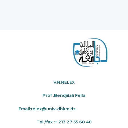
V.R.RELEX
Prof .Bendjilali Fella
Email:
relex@univ-dbkm.dz
Tel /fax :+ 213 27 55 68 48