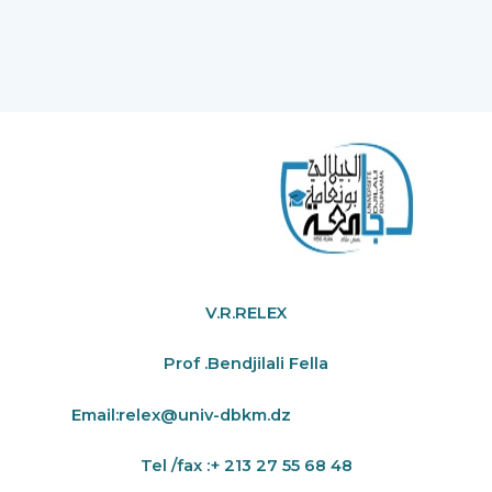
V.R.RELEX
Prof .Bendjilali Fella
Email:
relex@univ-dbkm.dz
Tel /fax :+ 213 27 55 68 48