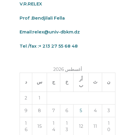
V.R.RELEX
Prof .Bendjilali Fella
Email:
relex@univ-dbkm.dz
Tel /fax :+ 213 27 55 68 48
أغسطس 2026
أر
ن
ث
خ
ج
س
د
ب
2
1
9
8
7
6
5
4
3
1
1
1
1
15
12
11
6
4
3
0