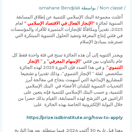
/
Non classé
/ بواسطة
ismahane Bendjilali
أعلنت مجموعة البنك الإسلامي للتنمية عن إطلاق المسابقة
السنوية لجائزة
“الإنجاز الفعال في الاقتصاد الإسلامي “
لعام
2025، تقديراً ومكافأةً للإنجازات المتميزة للأفراد والمؤسسات
في فئتي إنتاج المعرفة وتنفيذ الحلول التنموية المبتكرة التي
تسترشد بمبادئ الإسلام
ويجدر التنويه إلى أن هذه الجائزة تمنح في فئة واحدة فقط كل
عام بالتناوب بين فئتي
“الإسهام المعرفي”
و
” الإنجاز
التنموي”
. و في هذا الصدد فإن الدورة 2025 لهذه الجائزة
ستُخصص لفئة ” الإنجاز التنموي”، وذلك تقديرا و تشجيعا
للمشاريع الإبداعية التي أسهمت بنجاح في معالجة أبرز
التحديات التنموية للبلدان الأعضاء في البنك الإسلامي
للتنمية، و حسب البنك الإسلامي للتنمية فإنه يتعين على
الراغبين في الترشح لهذه المسابقة، القيام بذلك حصرا من
خلال البوابة الإلكترونية الخاصة بهذه الجائزة على:
https://prize.isdbinstitute.org/how-to-apply
وهذا قبل تاريخ 30 أكتوبر2024. فيما ستطلق بعد هذا التاريخ