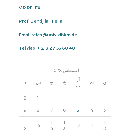
V.R.RELEX
Prof .Bendjilali Fella
Email:
relex@univ-dbkm.dz
Tel /fax :+ 213 27 55 68 48
أغسطس 2026
أر
ن
ث
خ
ج
س
د
ب
2
1
9
8
7
6
5
4
3
1
1
1
1
15
12
11
6
4
3
0