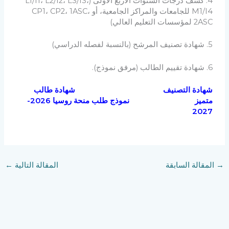
4. كشف درجات السنوات الأربع الأولى (L1/I1، L2/I2، L3/I3،
M1/I4 للجامعات والمراكز الجامعية، أو CP1، CP2، 1ASC،
2ASC لمؤسسات التعليم العالي)
5. شهادة تصنيف المرشح (بالنسبة لفصله الدراسي)
6. شهادة تقييم الطالب (مرفق نموذج).
شهادة التصنيف
شهادة طالب
متميز
نموذج طلب منحة روسيا 2026-
2027
→
المقالة السابقة
المقالة التالية
←