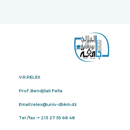
V.R.RELEX
Prof .Bendjilali Fella
Email:
relex@univ-dbkm.dz
Tel /fax :+ 213 27 55 68 48