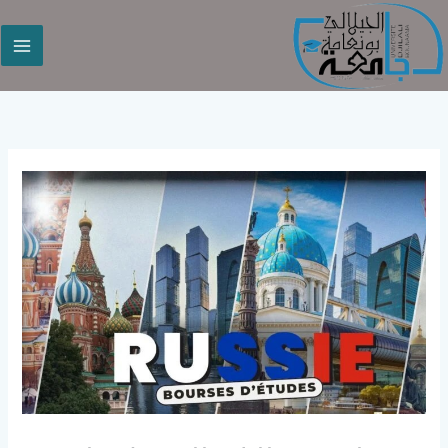
خطي
لى
لمحتوى