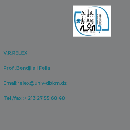
V.R.RELEX
Prof .Bendjilali Fella
Email:
relex@univ-dbkm.dz
Tel /fax :+ 213 27 55 68 48