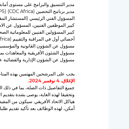
مدير التنسيق والبرامج على مستوى أمانة ZLECAF (D1)
مدير برنامج التحصين (CDC Africa) (P5).
المسؤول الفني الرئيسي (المستشار المقيم) (Africa) (P4
كبير الموظفين الفنيين، المسؤول عن الاستعداد لحال
كبير المسؤولين الفنيين للمعلوماتية الصحية ( Africa) (P3
أخصائي أول في المراقبة والتقييم (CDC Africa) (P3).
مسؤول عن الشؤون القانونية والمؤسسية ع
مسؤول الشئون الأفريقية والمعاهدات بمكت
مسؤول عن الشؤون الإدارية والقضائية عل
يجب على المرشحين المهتمين بهذه المناصب
الإغلاق، 4 نوفمبر 2024.
جميع التفاصيل ذات الصلة، بما في ذلك الم
وتحقيقا لهذه الغاية، يوصى بشدة بتقديم 
هياكل الاتحاد الأفريقي. سيكون من المفيد
أمكن، لهذه الوظائف بعد تأكيد تقديم طلبات