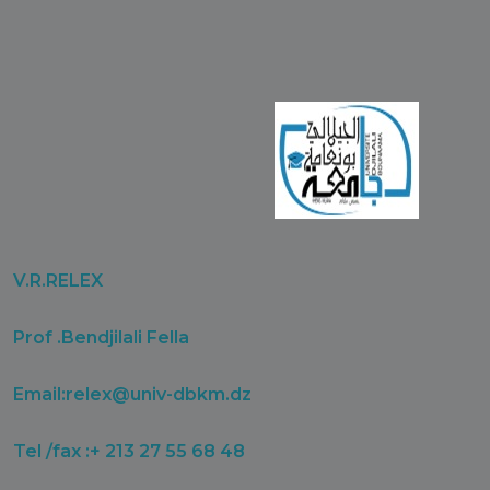
V.R.RELEX
Prof .Bendjilali Fella
Email:
relex@univ-dbkm.dz
Tel /fax :+ 213 27 55 68 48