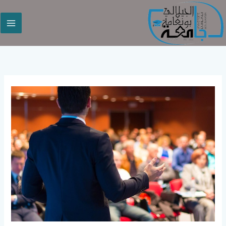
خطي
لى
لمحتوى