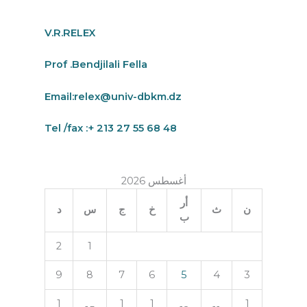
V.R.RELEX
Prof .Bendjilali Fella
Email:
relex@univ-dbkm.dz
Tel /fax :+ 213 27 55 68 48
أغسطس 2026
أر
ن
ث
خ
ج
س
د
ب
2
1
9
8
7
6
5
4
3
1
1
1
1