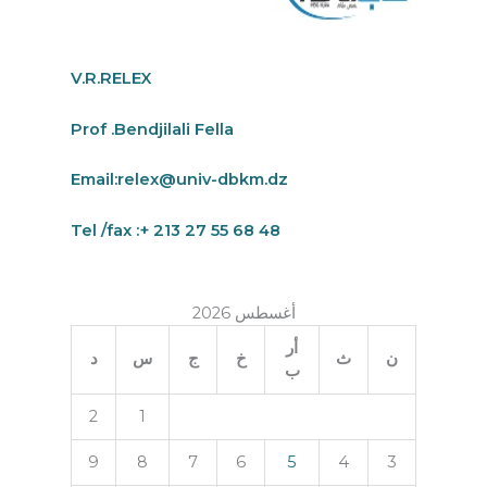
V.R.RELEX
Prof .Bendjilali Fella
Email:
relex@univ-dbkm.dz
Tel /fax :+ 213 27 55 68 48
أغسطس 2026
أر
د
س
ج
خ
ث
ن
ب
2
1
9
8
7
6
5
4
3