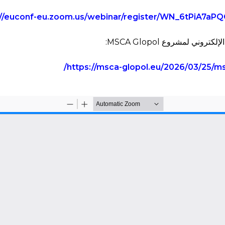
://euconf-eu.zoom.us/webinar/register/WN_6tPiA7a
وني لمشروع MSCA Glopol:
https://msca-glopol.eu/2026/03/25/ms