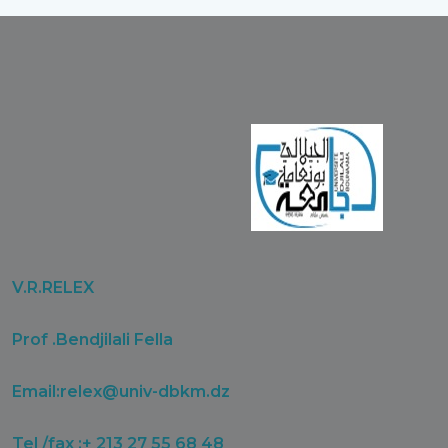
V.R.RELEX
Prof .Bendjilali Fella
Email:
relex@univ-dbkm.dz
Tel /fax :+ 213 27 55 68 48