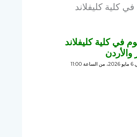
في كلية كليفلاند
م في كلية كليفلاند
والأردن
يسرني أن أشارككم تفاصيل فعالية MSCA Glopol الإلكترونية القادمة حول شبكات الدكتوراه، والتي ستُعقد في 6 مايو 2026، من الساعة 11:00