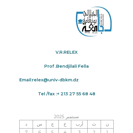
V.R.RELEX
Prof .Bendjilali Fella
Email:
relex@univ-dbkm.dz
Tel /fax :+ 213 27 55 68 48
سبتمبر 2025
ن
ث
أرب
خ
ج
س
د
7
6
5
4
3
2
1