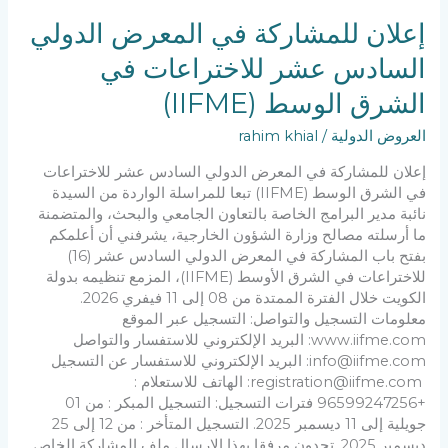
في
الشرق
إعلان للمشاركة في المعرض الدولي
الوسط
السادس عشر للاختراعات في
(IIFME)‎
الشرق الوسط (IIFME)‎
العروض الدولية
/
rahim khial
إعلان للمشاركة في المعرض الدولي السادس عشر للاختراعات
في الشرق الوسط (IIFME) تبعا للمراسلة الواردة من السيدة
نائبة مدير البرامج الخاصة بالتعاون الجامعي والبحث، والمتضمنة
ما أرسلته مصالح وزارة الشؤون الخارجية، يشرفني أن أعلمكم
بفتح باب المشاركة في المعرض الدولي السادس عشر (16)
للاختراعات في الشرق الأوسط (IIFME)، المزمع تنظيمه بدولة
الكويت خلال الفترة الممتدة من 08 إلى 11 فيفري 2026.
معلومات التسجيل والتواصل: التسجيل عبر الموقع
www.iifme.com: البريد الإلكتروني للاستفسار والتواصل
info@iifme.com: البريد الإلكتروني للاستفسار عن التسجيل
registration@iifme.com: الهاتف للاستعلام :
+96599247256 فترات التسجيل: التسجيل المبكر : من 01
جويلية إلى 11 ديسمبر 2025. التسجيل المتأخر : من 12 إلى 25
ديسمبر 2025. تجدون مرفقا بهذا الإرسال ملف المشاركة الخاص