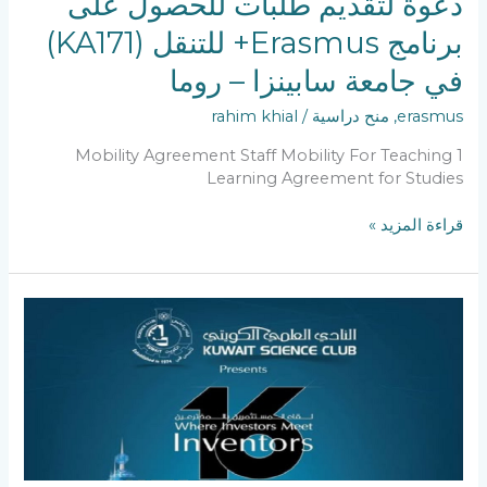
دعوة لتقديم طلبات للحصول على
(KA171)
برنامج Erasmus+ للتنقل (KA171)
في
جامعة
في جامعة سابينزا – روما
سابينزا
–
erasmus
,
منح دراسية
/
rahim khial
روما
Mobility Agreement Staff Mobility For Teaching 1
Learning Agreement for Studies
قراءة المزيد »
إعلان
للمشاركة
في
المعرض
الدولي
السادس
عشر
للاختراعات