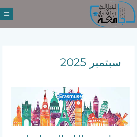
خطي
لى
لمحتوى
سبتمبر 2025
دعوة
لتقديم
طلبات
للحصول
على
برنامج
Erasmus+
للتنقل