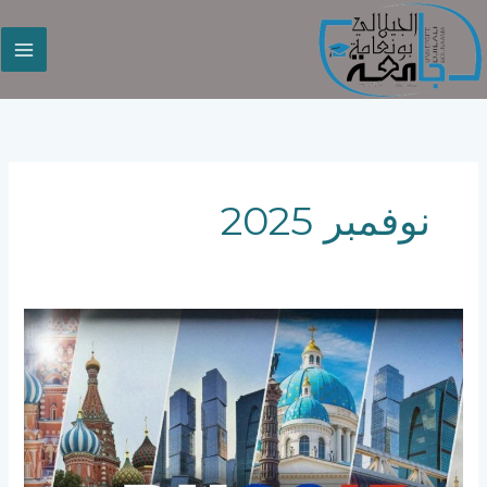
خطي
لى
لمحتوى
نوفمبر 2025
عروض
التدريب
في
روسيا