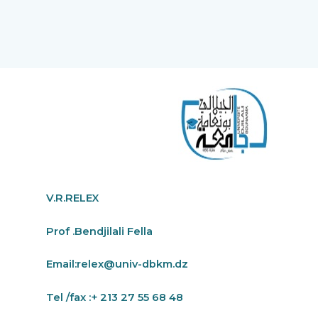
V.R.RELEX
Prof .Bendjilali Fella
Email:
relex@univ-dbkm.dz
Tel /fax :+ 213 27 55 68 48