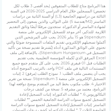
هذا البرنامج متاح للطلاب المتفوقين (بحد أقصى 3 طلاب لكل
تخصص) المسجلين خلال العام الدراسي 2025-2026 في السنة
الثالثة من دراستهم الجامعية (L3) أو السنة الثانية من دراسات
الماستر (M2/هندسة 5) على التوالي، والذين يسعون إلى التحضير
لشهادة الماستر أو الدكتوراه. ستجدون مرفقًا أيضًا وثائق التقديم
اللازمة. للتذكير، آخر موعد للتسجيل الإلكتروني على منصة
Stipendium هو 15 يناير 2026. يجب على المرشحين الذين
أكملوا تسجيلهم الإلكتروني تقديم الملفات الممسوحة ضوئيًا والتي
تحتوي على الوثائق المذكورة أدناه (يُشترط تقديم نسخة من تأكيد
التسجيل في Stipendium Hungaricum)، بالإضافة إلى ملف
Excel المرفق الذي تُكمله المؤسسة التعليمية. يجب تقديم
الطلبات قبل 01 فيفري 2026. يجب على كل متقدم جمع جميع
المستندات التالية في ملف PDF واحد، بالترتيب الموضح أدناه:
يجب أن يتضمن ملف الطلب: 1. نموذج الطلب (مرفق) 2. إثبات
التسجيل الإلكتروني على منصة Stipendium 3. نسخة من تقرير
الاختيار 4. طلب ​​مكتوب بخط اليد من المتقدم يوضح دوافعه لهذا
البرنامج، معتمد من مشرفه 5. نسخة من كشف درجات
البكالوريوس 6. * لطلبات الدكتوراه: إثبات التسجيل/إعادة
التسجيل لجميع سنوات الدراسة الجامعية الخمس ** لطلبات
الماستر: إثبات التسجيل/إعادة التسجيل لجميع سنوات الدراسة
الجامعية الثلاث 7. * لطلبات الدكتوراه: كشف درجات السنوات