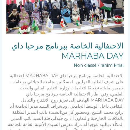
الاحتفالية الخاصة ببرنامج مرحبا داي
MARHABA DAY
Non classé
/
rahim khial
الاحتفالية الخاصة ببرنامج مرحبا داي MARHABA DAY احتفالية
على شرف الطلبة الدوليين المسجّلين بجامعة الجيلالي بونعامة –
خميس مليانة تطبيقًا لتعليمات وزارة التعليم العالي والبحث
العلمي، وفي إطار الاحتفالية الخاصة ببرنامج مرحبا داي
MARHABA DAY الهادف إلى تعزيز روح الانفتاح والتبادل
الثقافي داخل الوسط الجامعي، وبإشراف السيد مدير الجامعة أ.د
برابح محمد الشيخ، وبحضور كل من:السيدة نائب المدير المكلفة
بالعلاقات الخارجية والتعاون أ.د بن جيلالي فلة السيد نائب المدير
المكلّف بالبيداغوجيا أ.د مراد مدرس السيدة الأمينة العامة للجامعة