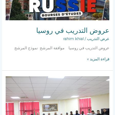
عروض التدريب في روسيا
عرض التدريب
/
rahim khial
عروض التدريب في روسيا موافقة المرشح نموذج المرشح
قراءة المزيد »
الاحتفالية
الخاصة
ببرنامج
مرحبا
داي
MARHABA
DAY