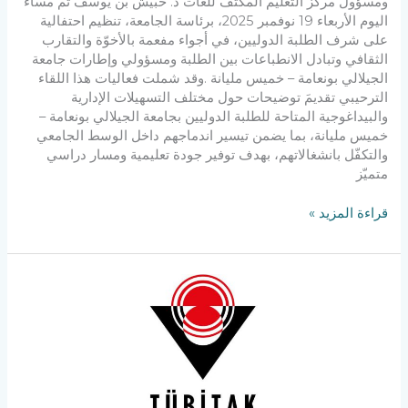
ومسؤول مركز التعليم المكثّف للّغات د. حبيش بن يوسف تمّ مساء
اليوم الأربعاء 19 نوفمبر 2025، برئاسة الجامعة، تنظيم احتفالية
على شرف الطلبة الدوليين، في أجواء مفعمة بالأخوّة والتقارب
الثقافي وتبادل الانطباعات بين الطلبة ومسؤولي وإطارات جامعة
الجيلالي بونعامة – خميس مليانة .وقد شملت فعاليات هذا اللقاء
الترحيبي تقديمَ توضيحات حول مختلف التسهيلات الإدارية
والبيداغوجية المتاحة للطلبة الدوليين بجامعة الجيلالي بونعامة –
خميس مليانة، بما يضمن تيسير اندماجهم داخل الوسط الجامعي
والتكفّل بانشغالاتهم، بهدف توفير جودة تعليمية ومسار دراسي
متميّز
قراءة المزيد »
برامج
البحث
الدولي
“2232-
أ”
و”2232-
ب”