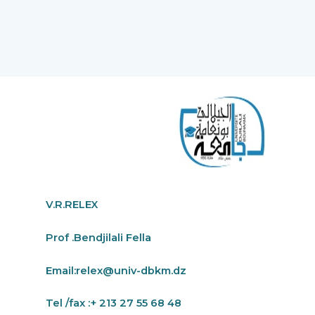
V.R.RELEX
Prof .Bendjilali Fella
Email:
relex@univ-dbkm.dz
Tel /fax :+ 213 27 55 68 48