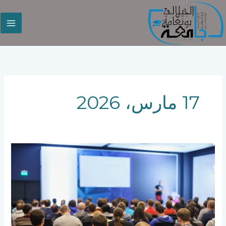
خطي
لى
لمحتوى
17 مارس، 2026
الملتقى
الوطني
(حضوري-
عن
بعد)حول:
استراتيجيات
تمكين
المرأة