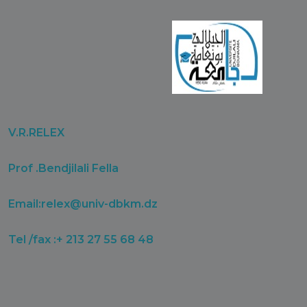
V.R.RELEX
Prof .Bendjilali Fella
Email:
relex@univ-dbkm.dz
Tel /fax :+ 213 27 55 68 48