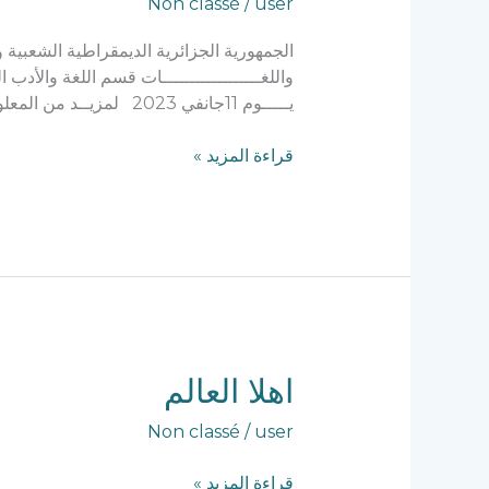
Non classé
/
user
حول”مبدأ
الوحدة
الجمهورية الجزائرية الديمقراطية الشعبية وز
والتواصل
واللغــــــــــــــــــات قسم اللغة والأد
بين
يـــــوم 11جانفي 2023 لمزيــد من المعلومات حمل المطويـــة من هنا
المناهج
والنظريات
قراءة المزيد »
النقدية
النسقية”
اهلا
اهلا العالم
العالم
Non classé
/
user
قراءة المزيد »