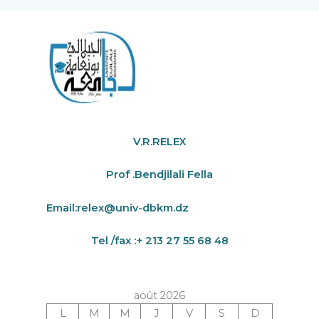
V.R.RELEX
Prof .Bendjilali Fella
Email:
relex@univ-dbkm.dz
Tel /fax :+ 213 27 55 68 48
août 2026
L
M
M
J
V
S
D