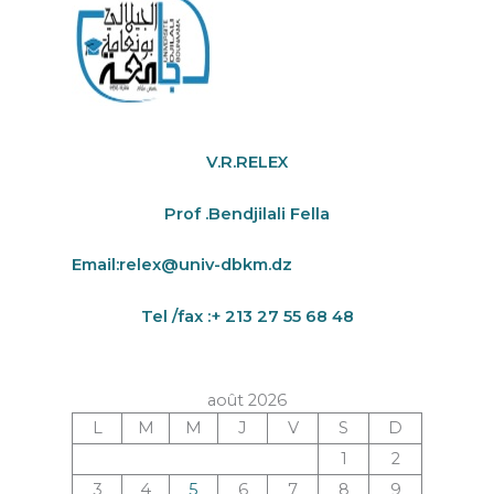
V.R.RELEX
Prof .Bendjilali Fella
Email:
relex@univ-dbkm.dz
Tel /fax :+ 213 27 55 68 48
août 2026
L
M
M
J
V
S
D
1
2
3
4
5
6
7
8
9