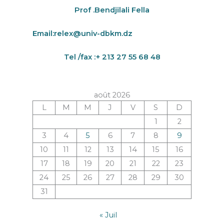
Prof .Bendjilali Fella
Email:
relex@univ-dbkm.dz
Tel /fax :+ 213 27 55 68 48
août 2026
L
M
M
J
V
S
D
1
2
3
4
5
6
7
8
9
10
11
12
13
14
15
16
17
18
19
20
21
22
23
24
25
26
27
28
29
30
31
« Juil