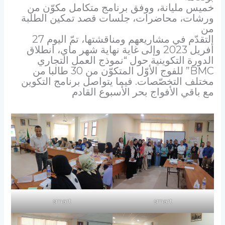
خميس مليانة، ووفق برنامج متكامل مكوّن من
ورشات، محاضرات، جلسات قصد تمكين الطلبة
من
التقدّم في مشاريعهم ومناقشتها، تمّ اليوم 27
أفريل 2023 وإلى غاية نهاية شهر ماي، انطلاق
الدورة التكوينية حول “نموذج العمل التجاري
BMC” للفوج الأوّل المتكوّن من 30 طالبا من
مختلف التخصّصات. فيما يتواصل برنامج التكوين
مع باقي الأفواج بحر الأسبوع القادم
smart
smart