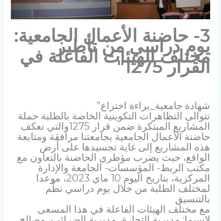
3- حاضنة الأعمال الجامعية:
يوم دراسي من تأطير
مختلف الهيئات الفاعلة في
القرار 1275″
شهادة جامعية_براءة اختراع”
تتوالى التظاهرات التكوينية الخاصة بالطلبة حملة
المشاريع المبتكرة ضمن قرار 1275والتي تعكف
حاضنة الأعمال الجامعية بجامعتنا مرافقة ومتابعة
هذه المشاريع إلى غاية تجسيدها على أرض
الواقع، حيث يضرب مؤطري الحاضنة بالتعاون مع
مكتب الربط- المؤسسات- الجامعة والإدارة
المركزية، بتاريخ اليوم 10 ماي 2023، موعدا
لمختلف الطلبة من خلال يوم دراسي نظّم
بالتنسيق
مع مختلف الهيئات الفاعلة في هذا المسعى
لاسيما: مديرية التجارة، مديرية الضرائب، مصالح