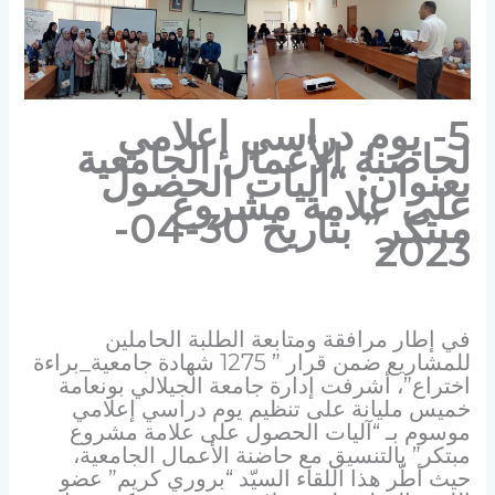
5- يوم دراسي إعلامي
لحاضنة الأعمال الجامعية
بعنوان: “آليات الحصول
على علامة مشروع
مبتكر” بتاريخ 30-04-
2023
في إطار مرافقة ومتابعة الطلبة الحاملين
للمشاريع ضمن قرار ” 1275 شهادة جامعية_براءة
اختراع”، أشرفت إدارة جامعة الجيلالي بونعامة
خميس مليانة على تنظيم يوم دراسي إعلامي
موسوم بـ “آليات الحصول على علامة مشروع
مبتكر” بالتنسيق مع حاضنة الأعمال الجامعية،
حيث أطّر هذا اللقاء السيّد “بروري كريم” عضو