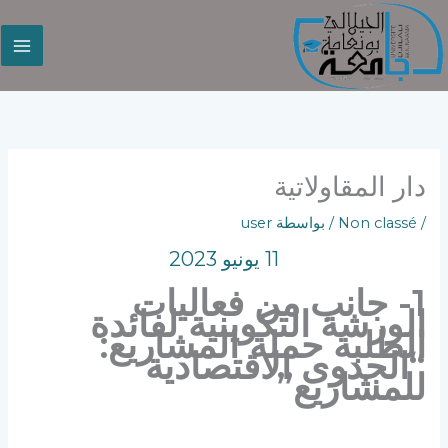
خطي
لى
لمحتوى
دار المقاولاتية
/
Non classé
/ بواسطة
user
11 يونيو 2023
1- جانب من فعاليات
الورشة التكوينية لفائدة
الطلبة حملة المشاريع:
“الجدوى الاقتصادية
للمشاريع”