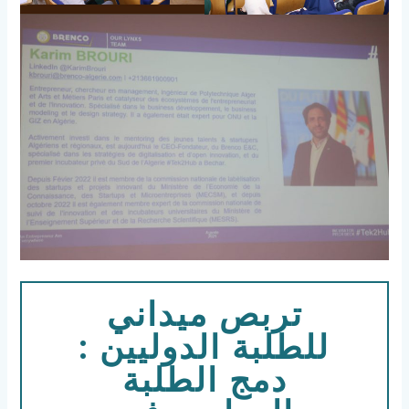
تربص ميداني
للطلبة الدوليين :
دمج الطلبة