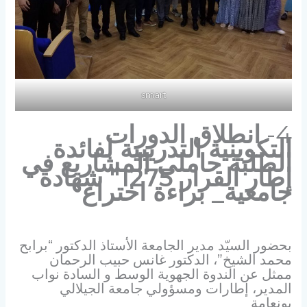
smart
4-
انطلاق الدورات
التكوينية التدريبية لفائدة
الطلبة حاملي المشاريع في
إطار القرار 1275″ شهادة
جامعية_ براءة اختراع
“
بحضور السيّد مدير الجامعة الأستاذ الدكتور “برابح
محمد الشيخ”، الدكتور غانس حبيب الرحمان
ممثل عن الندوة الجهوية الوسط و السادة نواب
المدير، إطارات ومسؤولي جامعة الجيلالي
بونعامة