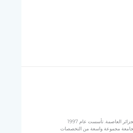
جامعة جيلالي بونعامه خميس مليانة هي جامعة حكومية تقع في مدينة خميس مليانة في ولاية عين الدفلى غرب الجزائر العاصمة. تأسست عام 1997
 الجامعة مجموعة واسعة من التخصصات