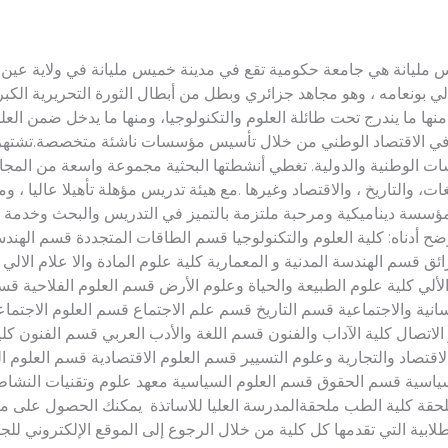
عامه خميس مليانة هي جامعة حكومية تقع في مدينة خميس مليانة في ولاية 
لجيلالي بونعامه ، وهو مجاهد جزائري وبطل من أبطال الثورة التحريرية ا
ا ما يندرج تحت طائلة العلوم والتكنولوجيا، ومنها ما يدخل ضمن العلوم
ة في الاقتصاد الوطني من خلال تأسيس مؤسسات ناشئة متخصصة.تشتهر 
سسات الوطنية والدولية. تغطي أنشطتها البحثية مجموعة واسعة من المجال
غات، والتاريخ ، والاقتصاد وغيرها .مع هيئة تدريس مؤهلة تأهيلا عاليا ، 
أدناه: كلية العلوم والتكنولوجيا قسم الطاقات المتجددة قسم الهندسة
 قسم الهندسة المدنية و المعمارية كلية علوم المادة والا علام الالي
لي كلية علوم الطبيعة والحياة وعلوم الأرض قسم العلوم الفلاحية قس
سانية والاجتماعية قسم التاريخ قسم علم الاجتماع قسم العلوم الاجتما
الاتصال كلية الآداب والفنون قسم اللغة والأدب العربي قسم الفنون كلي
لاقتصاد والتجارية وعلوم التسيير قسم العلوم الاقتصادية قسم العلوم 
السياسية قسم الحقوق قسم العلوم السياسية معهد علوم وتقنيات النشاط
حقة كلية الطب ملحقةالمدرسة العليا للاساتذة يمكنك الحصول على معل