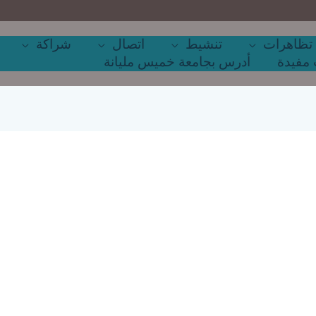
تظاهرات
تنشيط
اتصال
شراكة
مفيدة
أدرس بجامعة خميس مليانة