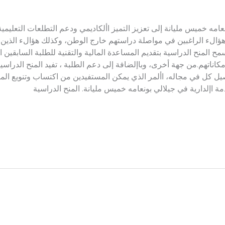
امه خميس مليانة إلى تعزيز التميز األكاديمي ودعم التطلعات التعليمية 
هؤالء الراغبين في مواصلة دراستهم خارج الوطن، وكذلك هؤالء الذين أظه
مح المنح الدراسية بتقديم المساعدة المالية والتقنية للطلبة السابقين 
اتهم.من جهة أخرى، وباإلضافة إلى دعم الطلبة ، تفيد المنح الدراسية أ
ل كل في مجاله، األمر الذي يمكن المستفيدين من اكتساب وتنويع المعرف
ة اإلدارية في جيلالي بونعامه خميس مليانة. المنح الدراسية