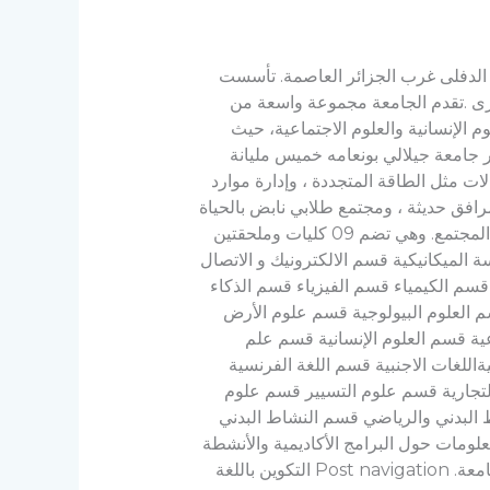
عين الدفلى غرب الجزائر العاصمة. تأسست
لكبرى .تقدم الجامعة مجموعة واسعة من
 الإنسانية والعلوم الاجتماعية، حيث
جامعة جيلالي بونعامه خميس مليانة
ات مثل الطاقة المتجددة ، وإدارة موارد
ومرافق حديثة ، ومجتمع طلابي نابض بالحياة
، تعد جامعة جيلالي بونعامه خميس مليانة مؤسسة ديناميكية ومرحبة ملتزمة بالتميز في التدريس والبحث وخدمة المجتمع. وهي تضم 09 كليات وملحقتين
 الميكانيكية قسم الالكترونيك و الاتصال
 قسم الكيمياء قسم الفيزياء قسم الذكاء
م العلوم البيولوجية قسم علوم الأرض
عية قسم العلوم الإنسانية قسم علم
ةاللغات الاجنبية قسم اللغة الفرنسية
التجارية قسم علوم التسيير قسم علوم
 البدني والرياضي قسم النشاط البدني
ومات حول البرامج الأكاديمية والأنشطة
البحثية وأعضاء هيئة التدريس والخدمات الطلابية التي تقدمها كل كلية من خلال الرجوع إلى الموقع الإلكتروني للجامعة. Post navigation التكوين باللغة