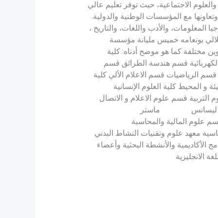
والعلوم الاجتماعية، حيث توفر تعليم عالي
 وتعاونها مع المؤسسات الوطنية والدولية.
ا المعلومات، والأدب واللغات، والتاريخ ،
جيلالي بونعامه خميس مليانة مؤسسة
مجتمع. وهي تضم 06 كليات ومعهد مع عروض تكوين مختلفة كما هو موضح أدناه: كلية
 الكهربائية قسم هندسة الطرائق قسم
 قسم الرياضيات قسم الاعلام الألي كلية
 و المحيط كلية العلوم الإنسانية
 التربية قسم علوم الاعلام و الاتصال
يزية قسم الترجمة ليسانس ماستر
ير قسم علوم المالية والمحاسبة
هد علوم وتقنيات النشاط البدني
الأكاديمية والأنشطة البحثية وأعضاء
غة الانجليزية