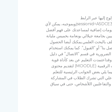
ث العلمي الجزائرية منصة تسجيل للطلاب الدوليين تسمى “PROGRES”يتم الولوج إليها عبر الرابط
التالي:https://progres.mesrs.dz/webetrangers/index.xhtml؛jsessionid=A5DCE3EEF1D955FCEC1C2C1688085D94وبموجبه، يمكن لأي
علومات إضافية لمساعدتك على فهم أفضل
ين بجامعة جيلالي بونعامة بخميس مليانة
لف بالبحث العلمي.يمكنك أيضا الحصول
تلفة ، بما في ذلك مكتب العلاقات الخارجية(RELEX) ، في قسم “اتصل بنا” أو “القبول”. كما يمكنك استخدام
ل الضرورية في قسم “الاتصال” في دليل
وقداعتمدت التعليم عن بعد كأداة قوية
لتحسين خبرات الطلاب في مجال التعليم والتعلم.يشير التعلم عبر الخط أو التعلم الإلكتروني إلى استخدام التقنيات الرقمية (MOODLE) لتقديم محتوى
 و تسهيلأكثر لعملية التفاعل. يمكنك الوصول إلى الموقع الإلكتروني:http://elearning.univ-dbkm.dzفيما يلي بعض الجوانب الرئيسية للتعلم
طة التعلم التفاعلي التي تشرك الطلاب في المشاركة
ل والتفاعلبين اللأشخاص، حتى في سياق