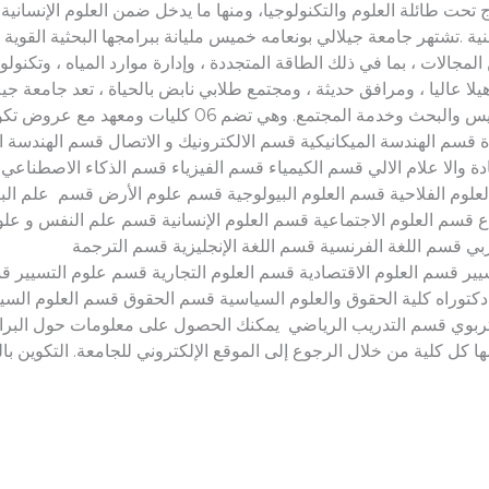
 تحت طائلة العلوم والتكنولوجيا، ومنها ما يدخل ضمن العلوم الإنسانية 
هنية .تشتهر جامعة جيلالي بونعامه خميس مليانة ببرامجها البحثية القوية
الات ، بما في ذلك الطاقة المتجددة ، وإدارة موارد المياه ، وتكنولوجي
هيلا عاليا ، ومرافق حديثة ، ومجتمع طلابي نابض بالحياة ، تعد جامعة 
ديناميكية ومرحبة ملتزمة بالتميز في التدريس والبحث وخدمة ال
ة قسم الهندسة الميكانيكية قسم الالكترونيك و الاتصال قسم الهندسة
مادة والا علام الالي قسم الكيمياء قسم الفيزياء قسم الذكاء الاصطناعي
لوم الفلاحية قسم العلوم البيولوجية قسم علوم الأرض قسم علم البيئة
ع قسم العلوم الاجتماعية قسم العلوم الإنسانية قسم علم النفس و علوم
والأدب العربي قسم اللغة الفرنسية قسم اللغة الإنجل
لتسيير قسم العلوم الاقتصادية قسم العلوم التجارية قسم علوم التسي
 والعلوم السياسية قسم الحقوق قسم العلوم السياسية مع
ربوي قسم التدريب الرياضي يمكنك الحصول على معلومات حول البرامج 
ا كل كلية من خلال الرجوع إلى الموقع الإلكتروني للجامعة. التكوين بالل