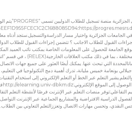
أنشأت وزارة التعليم العالي والبح
الجامعات الجزائرية واختيار مسار الدراسةوالتسجيل.ستجد أدناه م
جراءات القبول للطلاب الاجانب ؟ تتضمن إجراءات القبول للطلاب الدولي
موقع الجامعة للحصول على المعلومات الخاصة بمكتب نائب العميد المك
على معلومات تمكنك من الاتصال بمكاتب مخ
اتالمحددة التي تبحث عنها. يمكنك أيضًا العثور على جميع جهات الاتصا
يلالي بونعامة خميس مليانة، تدرك أهمية دمج التكنولوجيا في التعليم، 
تعليمي
وني في كلية الآداب واللغات: 2 التعليم التفاعلي:توفر منصات التعلم عبر الإنترنت فرصًا لأنش
الفصول الدراسية الافتراضية والمشاريع الجماعية عبر الإنترنت التواص
حس النقدي، وتحسن مهارات الاتصال وتعززالتعلم التعاوني بين الطلاب.