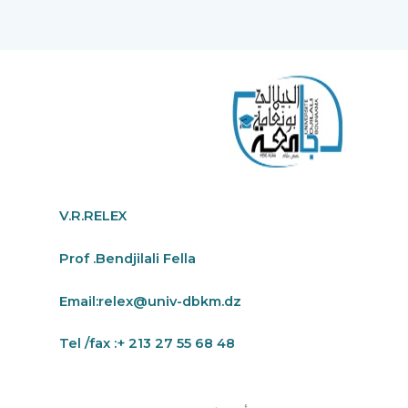
V.R.RELEX
Prof .Bendjilali Fella
Email:
relex@univ-dbkm.dz
Tel /fax :+ 213 27 55 68 48