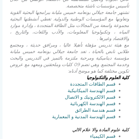
تأسيس مؤسسات ناشئة متخصصة.
تشتهر جامعة جيلالي بونعامه خميس مليانة ببرامجها البحثية القوية
وتعاونها مع المؤسسات الوطنية والدولية. تغطي أنشطتها البحثية
مجموعة واسعة من المجالات مثل الطاقة المتجددة ، وإدارة موارد
المياه ، وتكنولوجيا المعلومات، والأدب واللغات، والتاريخ ،
والاقتصاد وغيرها .
مع هيئة تدريس مؤهلة تأهيلا عاليا ، ومرافق حديثة ، ومجتمع
طلابي نابض بالحياة ، تعد جامعة جيلالي بونعامه خميس مليانة
مؤسسة ديناميكية ومرحبة ملتزمة بالتميز في التدريس والبحث
وخدمة المجتمع. وهي تضم 09 كليات وملحقتين ومعهد مع عروض
تكوين مختلفة كما هو موضح أدناه:
كلية العلوم والتكنولوجيا
قسم الطاقات المتجددة
قسم الهندسة الميكانيكية
قسم الالكترونيك و الاتصال
قسم الهندسة الكهربائية
قسم هندسة الطرائق
قسم الهندسة المدنية و المعمارية
كلية علوم المادة والا علام الالي
قسم الكيمياء