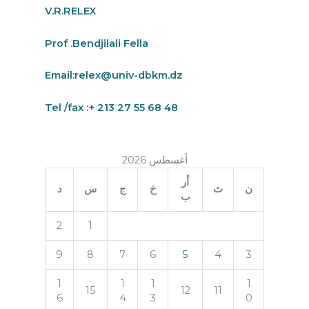
V.R.RELEX
Prof .Bendjilali Fella
Email:
relex@univ-dbkm.dz
Tel /fax :+ 213 27 55 68 48
أغسطس 2026
أر
ن
ث
خ
ج
س
د
ب
2
1
9
8
7
6
5
4
3
1
1
1
1
15
12
11
6
4
3
0