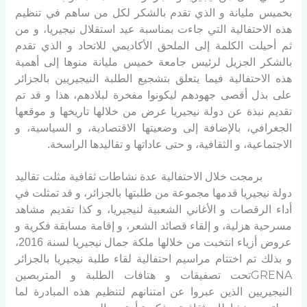
بخميس مليانة و الذي تقدم بالشكر لكل من ساهم في تنظيم
هذه الاحتفالية التي جاءت بمناسبة عيد استقلال نيجيريا، و من
ثم أحيلت الكلمة إلى الملحق الأكاديمي للاتحاد
و الذي تقدم
بالشكر الجزيل لرئيس جامعة خميس مليانة منوها إلى أهمية
هذه الاحتفالية فيما يتعلق بتشجيع الطلبة النيجيريين بالجزائر
على بذل أقصى جهودهم ليكونوا مفخرة لبلادهم، هذا و قد تم
تقديم نبذة عن دولة نيجيريا عرض من خلالها تاريخها و موقعها
الجغرافي، بالإضافة إلى وضعيتها الاقتصادية، و السياسية، و
الاجتماعية، و الثقافية، و حتى عاداتها و تقاليدها الراسخة.
برمجت خلال الاحتفالية عدة نشاطات ثقافية مثلت تقاليد
دولة نيجيريا قدمها مجموعة من طلبتها بالجزائر، و قد تمثلت في
أداء الرقصات و الأغاني الشعبية لنيجيريا، و كذا تقديم مشاهد
مسرحية هزلية، و إلقاء قصائد الشعر، و إقامة مسابقة فكرية و
عروض أزياء انتخبت من خلالها ملكة جمال نيجيريا لسنة
2016
،
و بذلك تم اختتام مراسيم احتفالية لقاء طلبة نيجيريا بالجزائر
GRENA
تحت تصفيقات و هتافات الطلبة و المتربصين
النيجيريين الذين عبروا عن امتنانهم لتنظيم هذه المبادرة لما