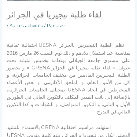
لقاء طلبة نيجيريا في الجزائر
/
Autres activités
/ Par
user
UESNA
نظم الطلبة النيجيريين بالجزائر
احتفالية ثقافية
بمناسبة عيد استقلال بلادهم و ذلك يوم السبت
26
مارس
2016
على مستوى جامعة الجيلالي بونعامة بخميس مليانة تحت
GRENA
عنوان: « لقاء طلبة نيجيريا في الجزائر
» و بحضور
الطلبة النيجيريين القادمين من مختلف الجامعات الجزائرية، و
كل من الأمين العام، و الملحق الأكاديمي، و بعض الأعضاء
UESNA
المنخرطين في اتحاد
بمختلف الجامعات الجزائرية،
بالإضافة إلى نائب المدير المكلف بالتكوين العالي في الطورين
الأول و الثاني، و التكوين المتواصل، و الشهادات و كذا التكوين
.
العالي في التدرج
GRENA
استهلت مراسيم احتفالية
بالاستماع للنشيد
UESNA
الوطني لكل من نيجيريا و الجزائر، تلته كلمة مندوب