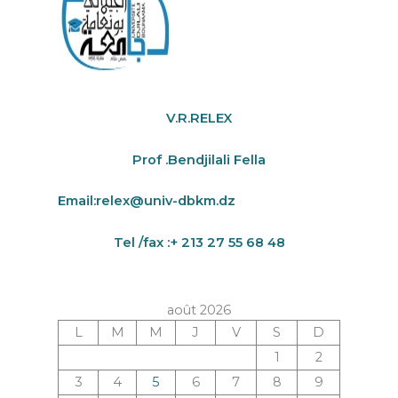
V.R.RELEX
Prof .Bendjilali Fella
Email:
relex@univ-dbkm.dz
Tel /fax :+ 213 27 55 68 48
août 2026
L
M
M
J
V
S
D
1
2
3
4
5
6
7
8
9