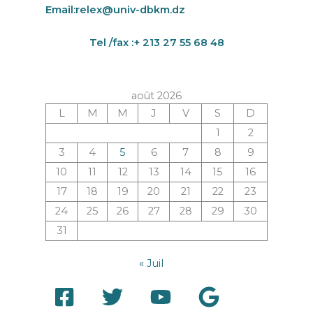
Email:
relex@univ-dbkm.dz
Tel /fax :+ 213 27 55 68 48
août 2026
L
M
M
J
V
S
D
1
2
3
4
5
6
7
8
9
10
11
12
13
14
15
16
17
18
19
20
21
22
23
24
25
26
27
28
29
30
31
« Juil