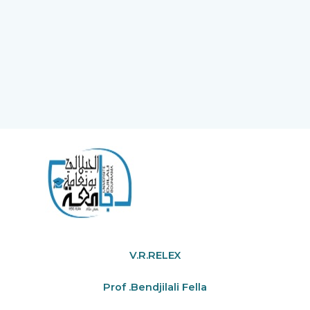
V.R.RELEX
Prof .Bendjilali Fella