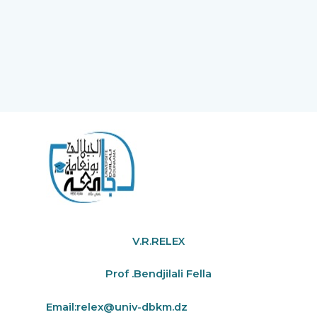
V.R.RELEX
Prof .Bendjilali Fella
Email:
relex@univ-dbkm.dz