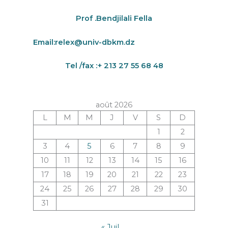
Prof .Bendjilali Fella
Email:
relex@univ-dbkm.dz
Tel /fax :+ 213 27 55 68 48
août 2026
L
M
M
J
V
S
D
1
2
3
4
5
6
7
8
9
10
11
12
13
14
15
16
17
18
19
20
21
22
23
24
25
26
27
28
29
30
31
« Juil