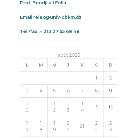
Prof .Bendjilali Fella
Email:
relex@univ-dbkm.dz
Tel /fax :+ 213 27 55 68 48
août 2026
L
M
M
J
V
S
D
1
2
3
4
5
6
7
8
9
1
1
1
1
11
15
16
0
2
3
4
1
1
1
2
2
2
21
7
8
9
0
2
3