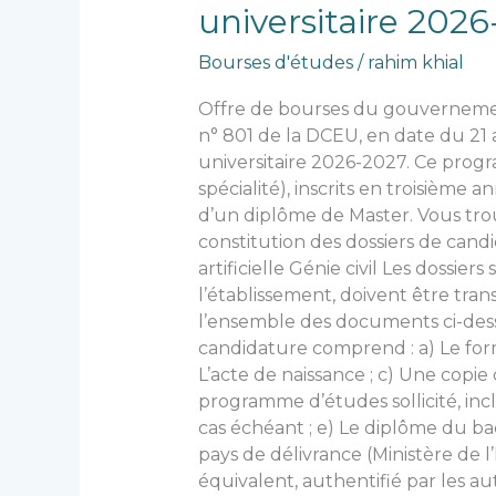
universitaire 202
bourses
du
Bourses d'études
/
rahim khial
gouvernement
roumain
Offre de bourses du gouvernemen
—
n° 801 de la DCEU, en date du 21 
Année
universitaire 2026-2027. Ce pro
universitaire
spécialité), inscrits en troisième 
2026-
d’un diplôme de Master. Vous tro
2027
constitution des dossiers de cand
artificielle Génie civil Les dossi
l’établissement, doivent être tra
l’ensemble des documents ci-desso
candidature comprend : a) Le fo
L’acte de naissance ; c) Une copi
programme d’études sollicité, in
cas échéant ; e) Le diplôme du ba
pays de délivrance (Ministère de l
équivalent, authentifié par les a