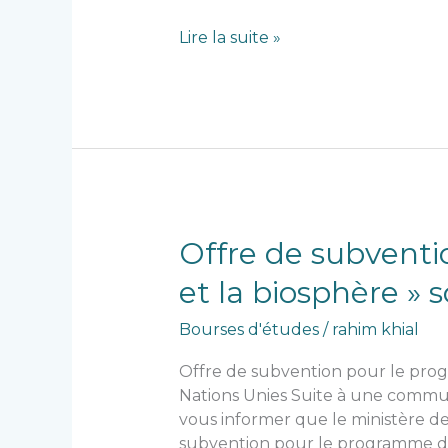
l’Asie
Lire la suite »
occidentale
(CESAO)
Offre
Offre de subvent
de
et la biosphère » 
subvention
pour
Bourses d'études
/
rahim khial
le
programme
Offre de subvention pour le prog
de
Nations Unies Suite à une communic
recherche
vous informer que le ministère d
« L’Homme
subvention pour le programme de 