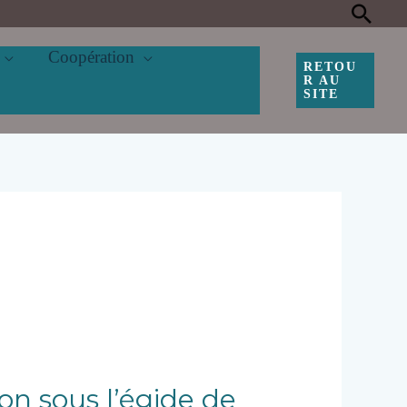
Rec
Coopération
RETOU
R AU
SITE
n sous l’égide de