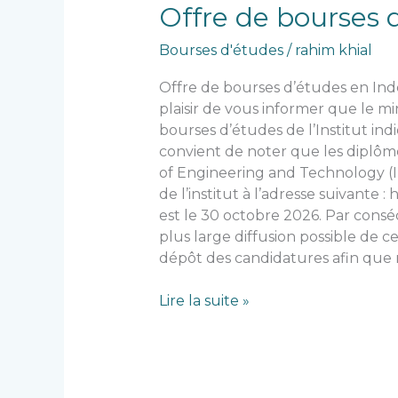
Offre
Offre de bourses 
de
Bourses d'études
/
rahim khial
bourses
d’études
Offre de bourses d’études en Inde 
en
plaisir de vous informer que le m
Inde
bourses d’études de l’Institut in
convient de noter que les diplôme
of Engineering and Technology (IE
de l’institut à l’adresse suivante :
est le 30 octobre 2026. Par consé
plus large diffusion possible de c
dépôt des candidatures afin que 
Lire la suite »