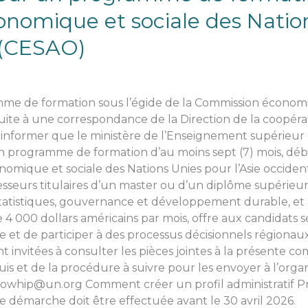
nomique et sociale des Natio
e (CESAO)
e de formation sous l’égide de la Commission économiq
Suite à une correspondance de la Direction de la coopér
 vous informer que le ministère de l’Enseignement supérieur
 programme de formation d’au moins sept (7) mois, débu
onomique et sociale des Nations Unies pour l’Asie occid
seurs titulaires d’un master ou d’un diplôme supérieur d
statistiques, gouvernance et développement durable, e
000 dollars américains par mois, offre aux candidats sél
yse et de participer à des processus décisionnels régiona
 invitées à consulter les pièces jointes à la présente 
 et de la procédure à suivre pour les envoyer à l’orga
ellowhip@un.org Comment créer un profil administratif
e démarche doit être effectuée avant le 30 avril 2026.