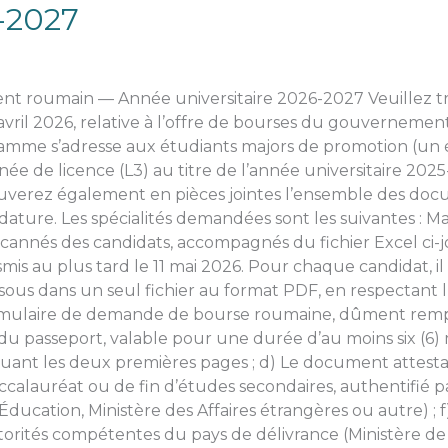
6-2027
t roumain — Année universitaire 2026-2027 Veuillez tro
avril 2026, relative à l’offre de bourses du gouvernemen
gramme s’adresse aux étudiants majors de promotion (u
année de licence (L3) au titre de l’année universitaire 2025
uverez également en pièces jointes l’ensemble des docu
idature. Les spécialités demandées sont les suivantes : 
ers scannés des candidats, accompagnés du fichier Excel c
nsmis au plus tard le 11 mai 2026. Pour chaque candidat,
us dans un seul fichier au format PDF, en respectant l’
rmulaire de demande de bourse roumaine, dûment rempli 
e du passeport, valable pour une durée d’au moins six (6)
cluant les deux premières pages ; d) Le document atte
ccalauréat ou de fin d’études secondaires, authentifié 
’Éducation, Ministère des Affaires étrangères ou autre) ; 
utorités compétentes du pays de délivrance (Ministère d