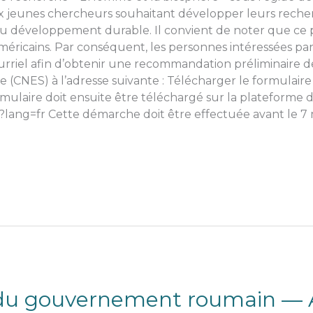
x jeunes chercheurs souhaitant développer leurs recher
t du développement durable. Il convient de noter que c
méricains. Par conséquent, les personnes intéressées pa
courriel afin d’obtenir une recommandation préliminaire 
re (CNES) à l’adresse suivante : Télécharger le formulaire 
aire doit ensuite être téléchargé sur la plateforme d’in
6?lang=fr Cette démarche doit être effectuée avant le 7
s du gouvernement roumain —