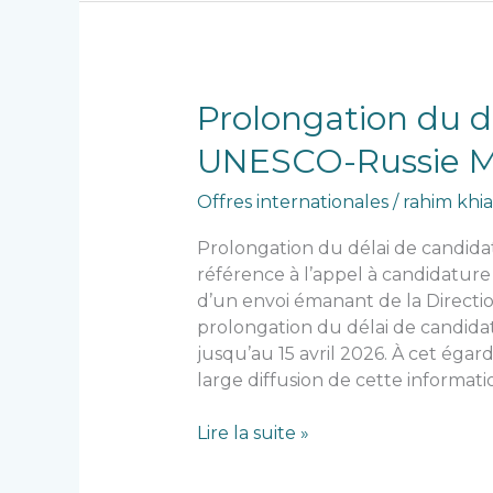
Prolongation
Prolongation du dé
du
UNESCO-Russie M
délai
de
Offres internationales
/
rahim khia
candidature
au
Prolongation du délai de candid
Prix
référence à l’appel à candidature 
international
d’un envoi émanant de la Directi
UNESCO-
prolongation du délai de candid
Russie
jusqu’au 15 avril 2026. À cet égard
Mendeleev
large diffusion de cette informat
en
sciences
Lire la suite »
fondamentales