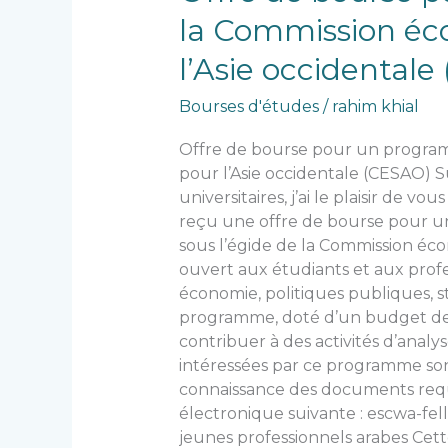
de
la Commission éco
bourse
pour
l’Asie occidental
un
programme
Bourses d'études
/
rahim khial
de
Offre de bourse pour un programm
formation
pour l’Asie occidentale (CESAO) 
sous
universitaires, j’ai le plaisir de
l’égide
reçu une offre de bourse pour un
de
sous l’égide de la Commission éc
la
ouvert aux étudiants et aux profes
Commission
économie, politiques publiques, 
économique
programme, doté d’un budget de 4 
et
contribuer à des activités d’anal
sociale
intéressées par ce programme sont
des
connaissance des documents requis
Nations
électronique suivante : escwa-f
Unies
jeunes professionnels arabes Cett
pour