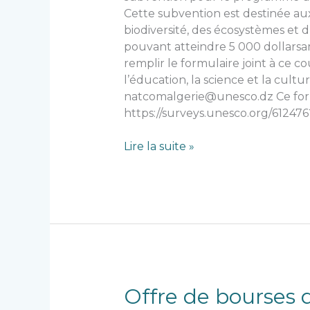
et
Cette subvention est destinée au
la
biodiversité, des écosystèmes e
biosphère »
pouvant atteindre 5 000 dollarsa
sous
remplir le formulaire joint à ce 
l’égide
l’éducation, la science et la cultu
de
natcomalgerie@unesco.dz Ce formul
la
https://surveys.unesco.org/61247
Commission
des
Lire la suite »
Nations
Unies
Offre
Offre de bourse
de