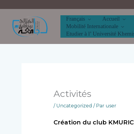
Aller
au
contenu
Français
Accueil
Mobilité Internationale
Etudier à l’ Université Khemi
Activités
/
Uncategorized
/ Par
user
Création du club KMURIC