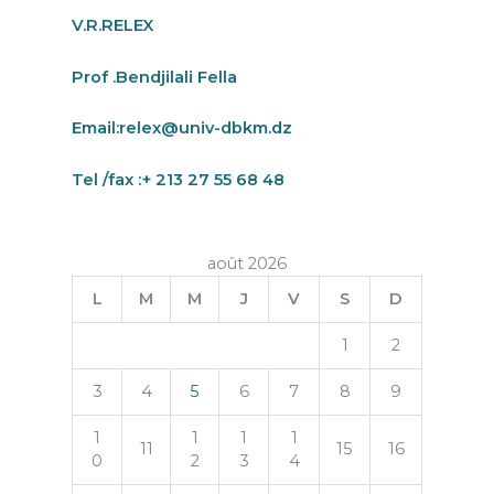
V.R.RELEX
Prof .Bendjilali Fella
Email:
relex@univ-dbkm.dz
Tel /fax :+ 213 27 55 68 48
août 2026
L
M
M
J
V
S
D
1
2
3
4
5
6
7
8
9
1
1
1
1
11
15
16
0
2
3
4