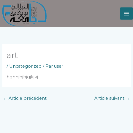
Aller
au
contenu
art
/
Uncategorized
/ Par
user
hghhjhjhjgjkjkj
←
Article précédent
Article suivant
→