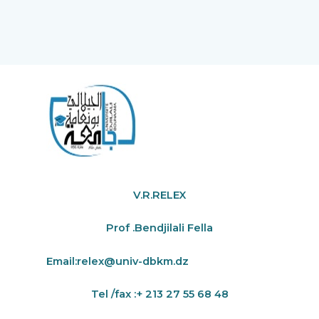
V.R.RELEX
Prof .Bendjilali Fella
Email:
relex@univ-dbkm.dz
Tel /fax :+ 213 27 55 68 48