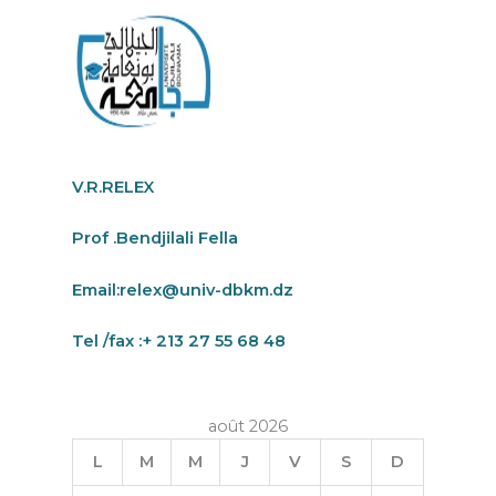
V.R.RELEX
Prof .Bendjilali Fella
Email:
relex@univ-dbkm.dz
Tel /fax :+ 213 27 55 68 48
août 2026
L
M
M
J
V
S
D