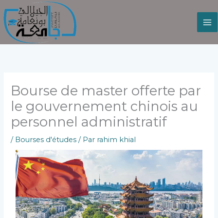
Aller
au
contenu
Bourse de master offerte par
le gouvernement chinois au
personnel administratif
/
Bourses d'études
/ Par
rahim khial