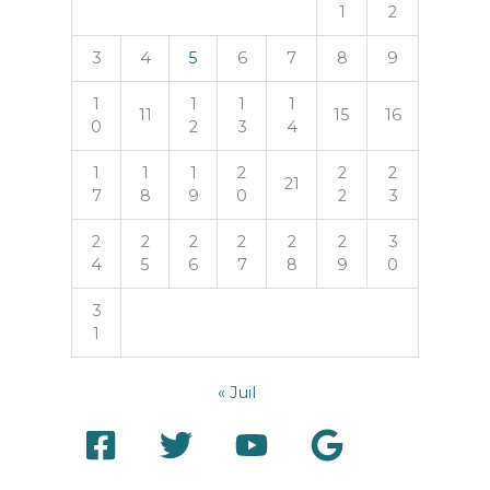
1
2
3
4
5
6
7
8
9
1
1
1
1
11
15
16
0
2
3
4
1
1
1
2
2
2
21
7
8
9
0
2
3
2
2
2
2
2
2
3
4
5
6
7
8
9
0
3
1
« Juil