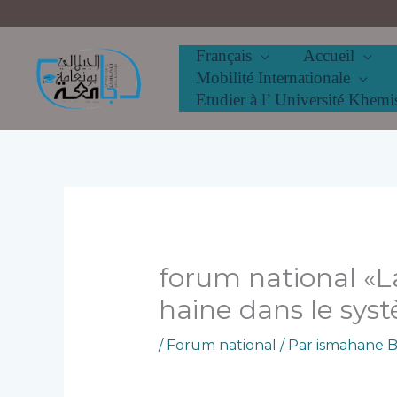
Aller
au
contenu
Français
Accueil
Mobilité Internationale
Etudier à l’ Université Khemi
forum national «La
haine dans le syst
/
Forum national
/ Par
ismahane Be