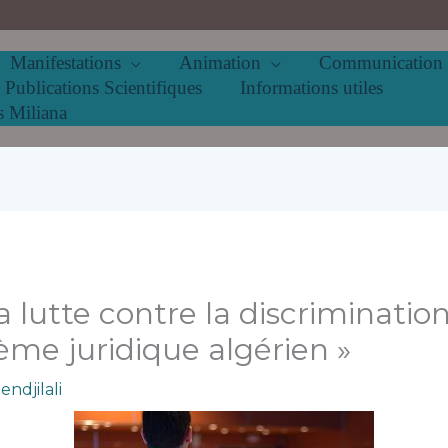
Manifestations
Animation
Communication
Publications Scientifiques
Informations utiles
s Miliana
 lutte contre la discrimination
ème juridique algérien »
ndjilali