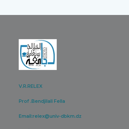
V.R.RELEX
Prof .Bendjilali Fella
Email:
relex@univ-dbkm.dz