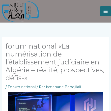
Aller
au
contenu
forum national «La
numérisation de
l’établissement judiciaire en
Algérie – réalité, prospectives,
défis-»
/
Forum national
/ Par
ismahane Bendjilali