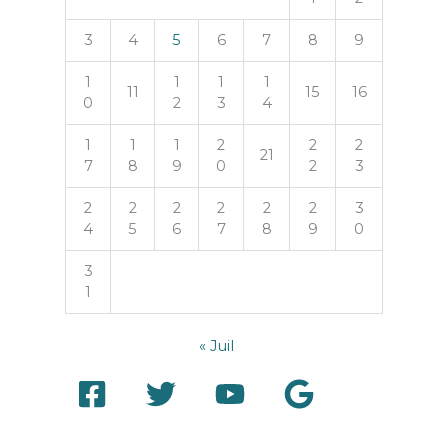
3
4
5
6
7
8
9
1
1
1
1
11
15
16
0
2
3
4
1
1
1
2
2
2
21
7
8
9
0
2
3
2
2
2
2
2
2
3
4
5
6
7
8
9
0
3
1
« Juil