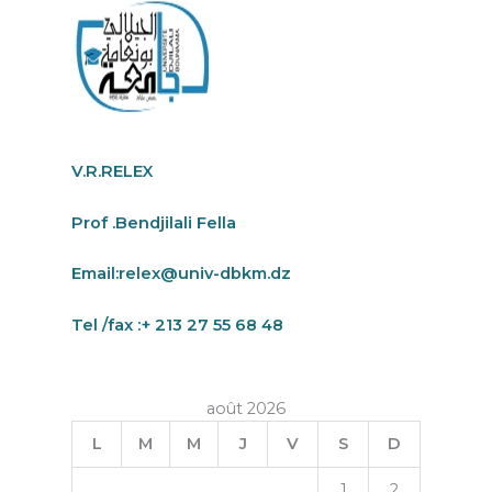
V.R.RELEX
Prof .Bendjilali Fella
Email:
relex@univ-dbkm.dz
Tel /fax :+ 213 27 55 68 48
août 2026
L
M
M
J
V
S
D
1
2