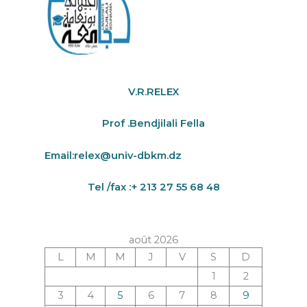
V.R.RELEX
Prof .Bendjilali Fella
Email:
relex@univ-dbkm.dz
Tel /fax :+ 213 27 55 68 48
août 2026
L
M
M
J
V
S
D
1
2
3
4
5
6
7
8
9