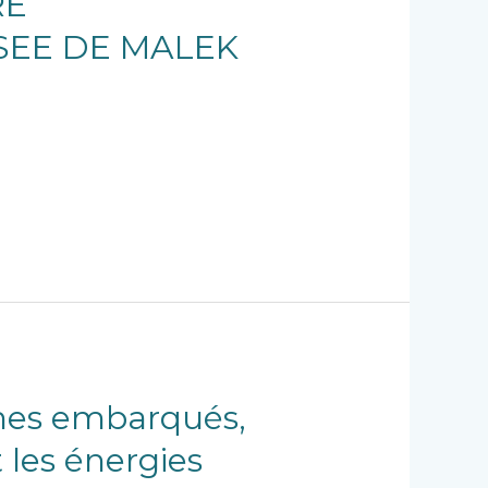
RE
SEE DE MALEK
èmes embarqués,
 les énergies