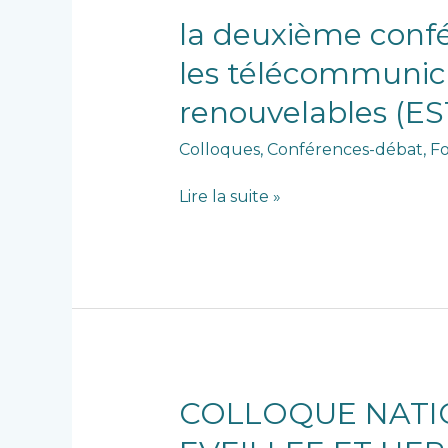
la
la deuxième confé
deuxième
les télécommunica
conférence
nationale
renouvelables (E
sur
les
Colloques
,
Conférences-débat
,
Fo
systèmes
embarqués,
Lire la suite »
les
télécommunications,
la
microélectronique
et
les
énergies
renouvelables
COLLOQUE
COLLOQUE NATIO
(ESTMRE’2026)
NATIONAL