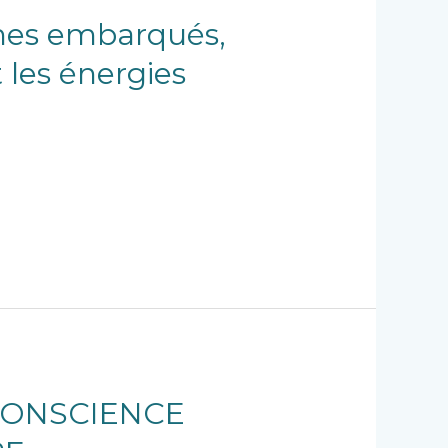
èmes embarqués,
 les énergies
CONSCIENCE