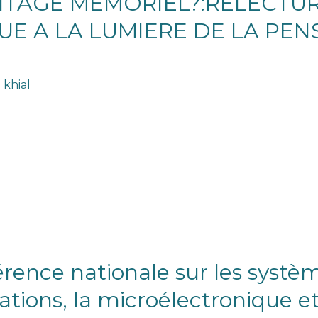
RITAGE MEMORIEL?:RELECTU
E A LA LUMIERE DE LA PEN
 khial
rence nationale sur les syst
tions, la microélectronique et