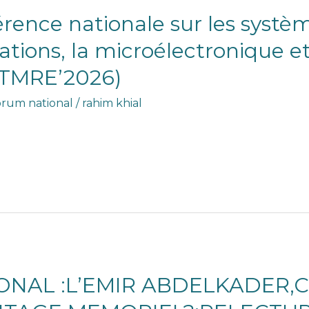
rence nationale sur les syst
tions, la microélectronique et
STMRE’2026)
rum national
/
rahim khial
NAL :L’EMIR ABDELKADER,