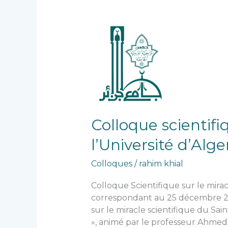
Colloque
scientifique
sur
le
miracle
scientifique
du
Saint
Colloque scientifi
Coran
à
l’Université d’Alge
l’Université
Colloques
/
rahim khial
d’Alger
Colloque Scientifique sur le mirac
correspondant au 25 décembre 202
sur le miracle scientifique du Sai
», animé par le professeur Ahmed 