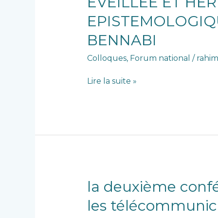
EVEILLEE ET HE
:L’EMIR
ABDELKADER,CONSCIENCE
EPISTEMOLOGIQU
EVEILLEE
BENNABI
ET
HERITAGE
Colloques
,
Forum national
/
rahim
MEMORIEL?:RELECTURE
EPISTEMOLOGIQUE
Lire la suite »
A
LA
LUMIERE
DE
LA
PENSEE
DE
MALEK
BENNABI
la
la deuxième confé
deuxième
les télécommunica
conférence
nationale