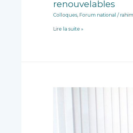
renouvelables
sur
les
Colloques
,
Forum national
/
rahim
systèmes
embarqués,
Lire la suite »
les
télécommunications,
la
microélectronique
et
les
énergies
renouvelables
Convention
de
coopération