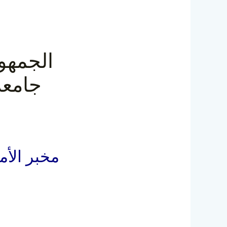
الجمهور
جامع-
مخبر ال »