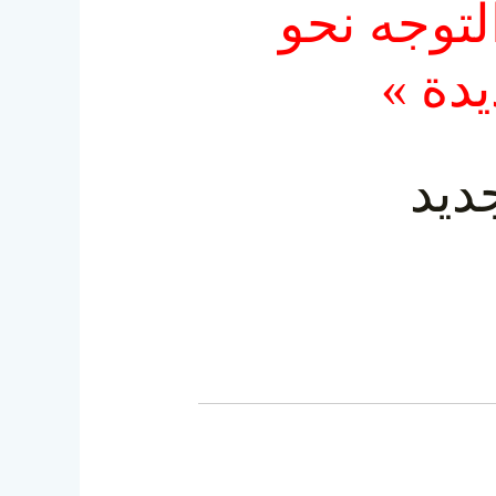
لتوجه نحو
جديدة
« د