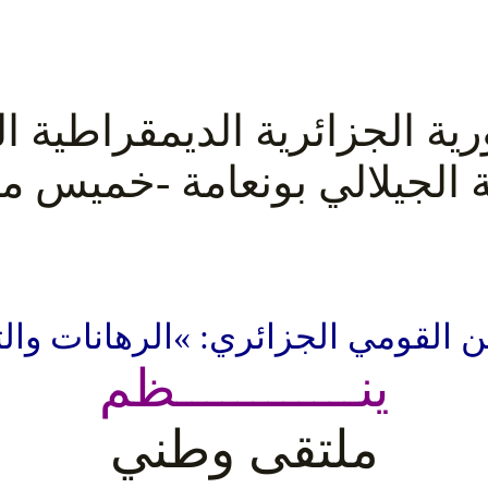
ية الجزائرية الديمقراطية ا
ة الجيلالي بونعامة -خميس مل
أمن القومي الجزائري: »الرهانات و
ينــــــــــــظم
ملتقى وطني