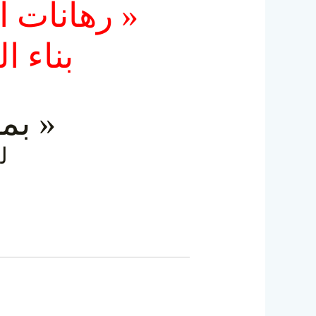
رهانات ا
«
بناء
 »
بمجم
ل