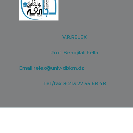
V.R.RELEX
Prof .Bendjilali Fella
Email:
relex@univ-dbkm.dz
Tel /fax :+ 213 27 55 68 48