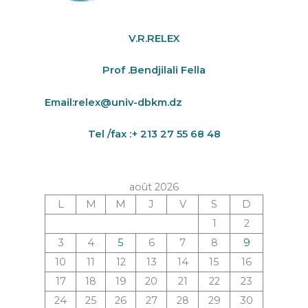
V.R.RELEX
Prof .Bendjilali Fella
Email:
relex@univ-dbkm.dz
Tel /fax :+ 213 27 55 68 48
août 2026
L
M
M
J
V
S
D
1
2
3
4
5
6
7
8
9
10
11
12
13
14
15
16
17
18
19
20
21
22
23
24
25
26
27
28
29
30