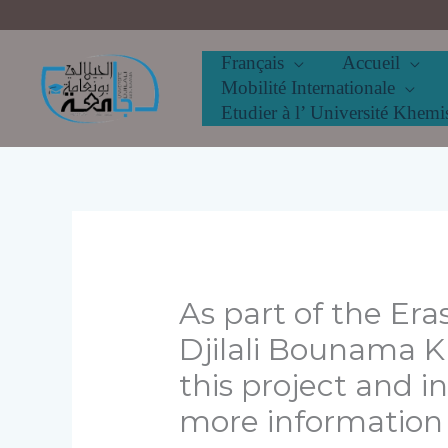
Aller
au
contenu
Français
Accueil
Mobilité Internationale
Etudier à l’ Université Khemi
As part of the Er
Djilali Bounama Kh
this project and i
more information