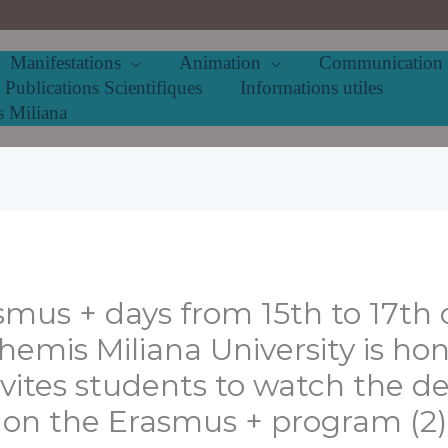
Manifestations
Animation
Communication
Publications Scientifiques
Informations utiles
s Miliana
asmus + days from 15th to 17th
emis Miliana University is hon
nvites students to watch the d
 on the Erasmus + program (2)