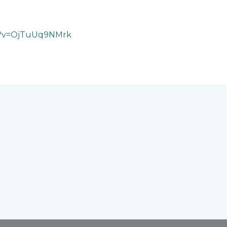
h?v=OjTuUq9NMrk