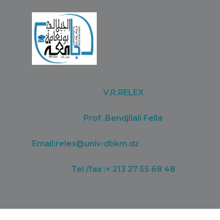
V.R.RELEX
Prof .Bendjilali Fella
Email:
relex@univ-dbkm.dz
Tel /fax :+ 213 27 55 68 48