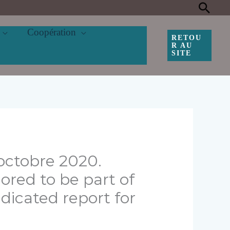
Rec
Coopération
RETOU
R AU
SITE
 octobre 2020.
ored to be part of
edicated report for