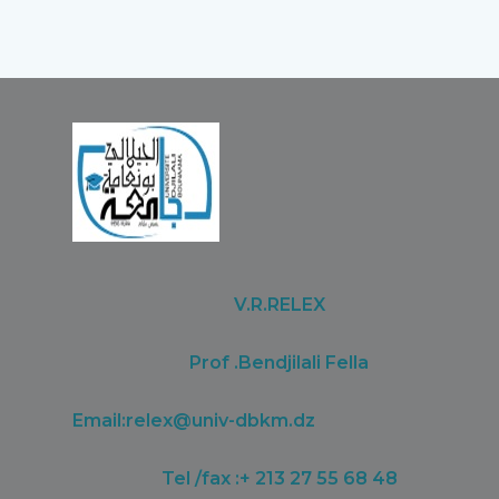
V.R.RELEX
Prof .Bendjilali Fella
Email:
relex@univ-dbkm.dz
Tel /fax :+ 213 27 55 68 48