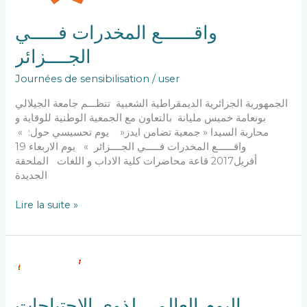
واقــــــع المخدرات فـــــي
الجــــزائر
Journées de sensibilisation
/
user
الجمهورية الجزائرية الديمقراطية الشعبية تنظـــم جامعة الجيلالي
بونعامة خميس مليانة بالتعاون مع الجمعية الوطنية للوقاية و
محاربة السيدا « جمعية تضامن ايدز« يوم تحسيسي حول: »
واقــــــع المخدرات فـــــي الجــــزائر » يوم الاربعاء 19
أفريل2017 قاعة محاضرات كلية الاداب و اللغات الملحقة
الجديدة
Lire la suite »
اليوم
العالمي
لذوي
اليوم العالمي لذوي الاحتياجات
الاحتياجات