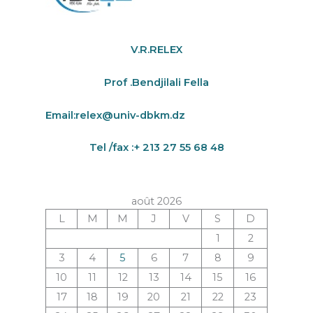
V.R.RELEX
Prof .Bendjilali Fella
Email:
relex@univ-dbkm.dz
Tel /fax :+ 213 27 55 68 48
août 2026
L
M
M
J
V
S
D
1
2
3
4
5
6
7
8
9
10
11
12
13
14
15
16
17
18
19
20
21
22
23