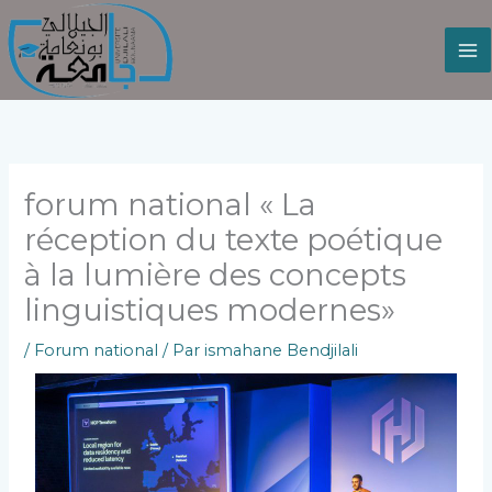
Aller
au
contenu
forum national « La
réception du texte poétique
à la lumière des concepts
linguistiques modernes»
/
Forum national
/ Par
ismahane Bendjilali