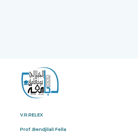
V.R.RELEX
Prof .Bendjilali Fella