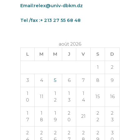
Email:
relex@univ-dbkm.dz
Tel /fax :+ 213 27 55 68 48
août 2026
L
M
M
J
V
S
D
1
2
3
4
5
6
7
8
9
1
1
1
1
11
15
16
0
2
3
4
1
1
1
2
2
2
21
7
8
9
0
2
3
2
2
2
2
2
2
3
4
5
6
7
8
9
0