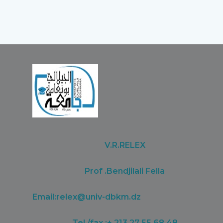
V.R.RELEX
Prof .Bendjilali Fella
Email:
relex@univ-dbkm.dz
Tel /fax :+ 213 27 55 68 48