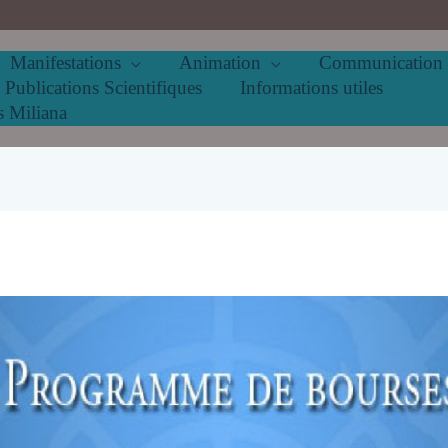
Manifestations
Animation
Communication
Publications Scientifiques
Informations utiles
s Miliana