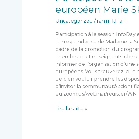
à
européen Marie S
la
session
Uncategorized
/
rahim khial
InfoDay
en
Participation à la session InfoDa
ligne
correspondance de Madame la Sou
sur
cadre de la promotion du progra
le
chercheurs et enseignants-cherch
programme
informer de l’organisation d’une 
européen
européens. Vous trouverez, ci-joint
Marie
de bien vouloir prendre les dispos
Skłodowska-
d’inviter la communauté scientifiqu
Curie
eu.zoom.us/webinar/register/WN
(MSCA)
Lire la suite »