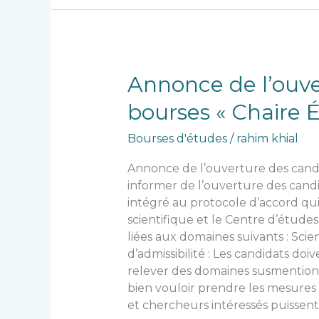
Annonce
Annonce de l’ouv
de
bourses « Chaire 
l’ouverture
des
Bourses d'études
/
rahim khial
candidatures
au
Annonce de l’ouverture des candi
programme
informer de l’ouverture des cand
de
intégré au protocole d’accord qui
bourses
scientifique et le Centre d’études
« Chaire
liées aux domaines suivants : Sci
Émir
d’admissibilité : Les candidats doi
Abdelkader »
relever des domaines susmentionné
bien vouloir prendre les mesures 
et chercheurs intéressés puissen