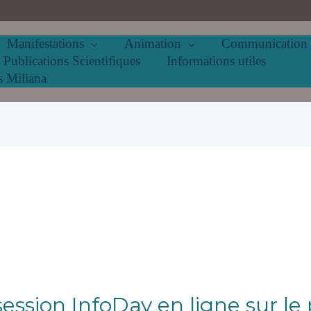
Manifestations
Animation
Communication
Publications Scientifiques
Informations utiles
s Miliana
 session InfoDay en ligne sur 