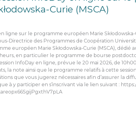
kłodowska-Curie (MSCA)
y en ligne sur le programme européen Marie Skłodowska-C
s-Directrice des Programmes de Coopération Universitai
mme européen Marie Skłodowska-Curie (MSCA), dédié au
eurs, en particulier le programme de bourse postdoctora
session InfoDay en ligne, prévue le 20 mai 2026, de 10h0
s, la note ainsi que le programme relatifs à cette session.
itions que vous jugerez nécessaires afin d’assurer la diff
e à y participer en s’inscrivant via le lien suivant : https
_areopx66SgijPgxthV7pLA