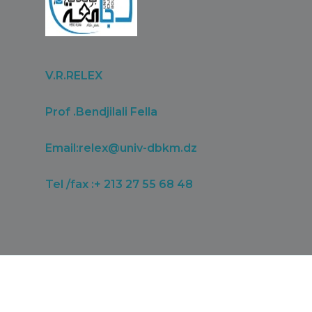
V.R.RELEX
Prof .Bendjilali Fella
Email:
relex@univ-dbkm.dz
Tel /fax :+ 213 27 55 68 48