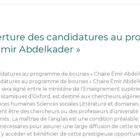
erture des candidatures au p
Émir Abdelkader »
datures au programme de bourses « Chaire Émir Abdelkade
idatures au programme de bourses « Chaire Émir Abdelk
 sera signé entre le ministère de l’Enseignement supéri
 islamiques d’Oxford, est destiné aux chercheurs algériens
ences humaines Sciences sociales Littérature et domaine
vent être des chercheurs ou des professeurs d’université a
s ; La maîtrise de l’anglais est une condition préalable.
nécessaires pour assurer une large diffusion de cette an
t y accéder et bénéficier de cette prestigieuse opportu