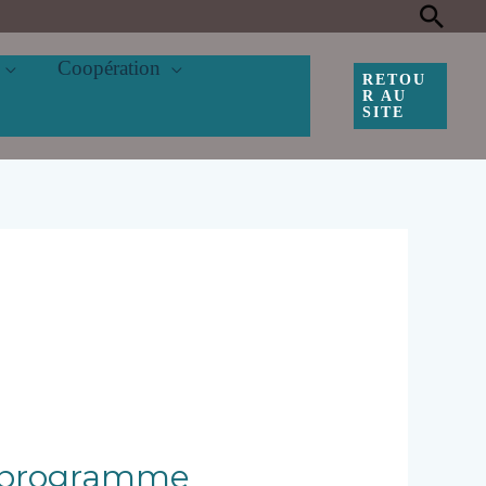
Rec
Coopération
RETOU
R AU
SITE
le programme